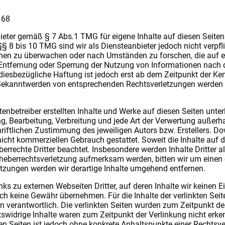
168
bieter gemäß § 7 Abs.1 TMG für eigene Inhalte auf diesen Seite
 8 bis 10 TMG sind wir als Diensteanbieter jedoch nicht verpflic
nen zu überwachen oder nach Umständen zu forschen, die auf ei
 Entfernung oder Sperrung der Nutzung von Informationen nach
 diesbezügliche Haftung ist jedoch erst ab dem Zeitpunkt der Ke
 Bekanntwerden von entsprechenden Rechtsverletzungen werden 
itenbetreiber erstellten Inhalte und Werke auf diesen Seiten unt
ung, Bearbeitung, Verbreitung und jede Art der Verwertung außerh
riftlichen Zustimmung des jeweiligen Autors bzw. Erstellers. D
 nicht kommerziellen Gebrauch gestattet. Soweit die Inhalte auf d
berrechte Dritter beachtet. Insbesondere werden Inhalte Dritter 
Urheberrechtsverletzung aufmerksam werden, bitten wir um einen
tzungen werden wir derartige Inhalte umgehend entfernen.
nks zu externen Webseiten Dritter, auf deren Inhalte wir keinen
ch keine Gewähr übernehmen. Für die Inhalte der verlinkten Seiten
ten verantwortlich. Die verlinkten Seiten wurden zum Zeitpunkt d
tswidrige Inhalte waren zum Zeitpunkt der Verlinkung nicht erk
kten Seiten ist jedoch ohne konkrete Anhaltspunkte einer Rechtsv