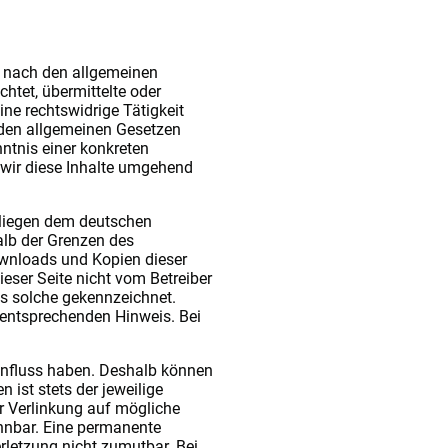
n nach den allgemeinen
htet, übermittelte oder
ne rechtswidrige Tätigkeit
 den allgemeinen Gesetzen
nntnis einer konkreten
wir diese Inhalte umgehend
erliegen dem deutschen
alb der Grenzen des
ownloads und Kopien dieser
ieser Seite nicht vom Betreiber
als solche gekennzeichnet.
 entsprechenden Hinweis. Bei
 Einfluss haben. Deshalb können
 ist stets der jeweilige
er Verlinkung auf mögliche
ennbar. Eine permanente
erletzung nicht zumutbar. Bei